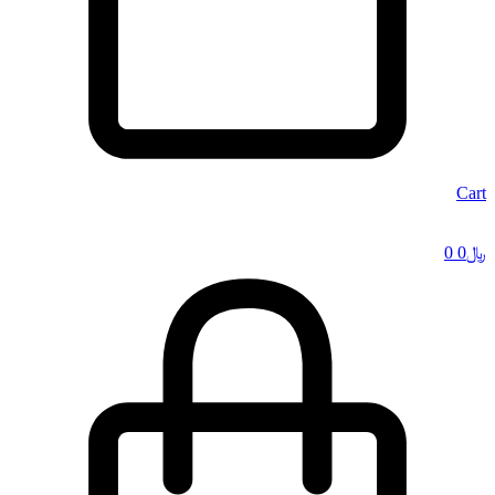
Cart
﷼
0
0