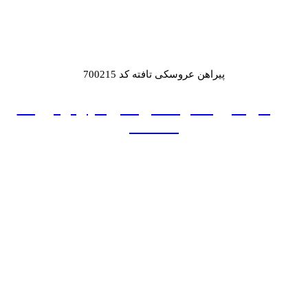
پیراهن عروسکی تافته کد 700215
پیراهن عروسکی ساتن آمریکایی و تور کد
700232