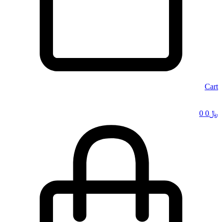
Cart
﷼
0
0