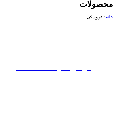
محصولات
خانه
/ عروسکی
پیراهن عروسکی تافته کد 700215