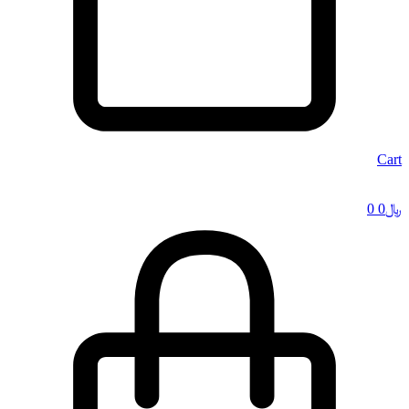
Cart
﷼
0
0