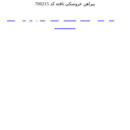
پیراهن عروسکی تافته کد 700215
پیراهن عروسکی ساتن آمریکایی و تور کد
700232