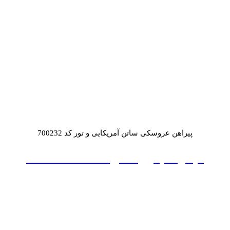
پیراهن عروسکی ساتن آمریکایی و تور کد 700232
ميدي شيفون دامن 6 دكمه : 700346