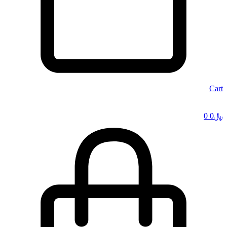
Cart
﷼
0
0