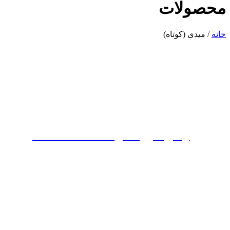
محصولات
خانه
/ میدی (کوتاه)
پیراهن عروسکی تافته کد 700215