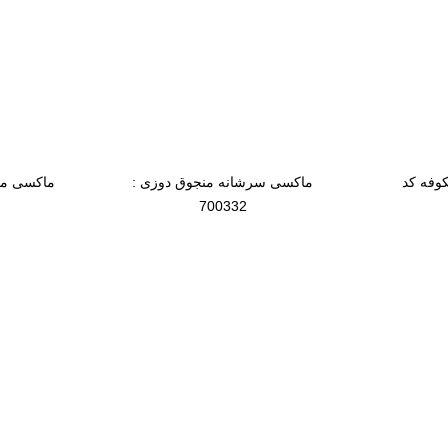
ماکسی
ر
سرشانه منجوق
ما
فه
دوزی :
دوز
700332
کد 
کوفه کد
ماکسی سرشانه منجوق دوزی :
ماکسی منج
700332