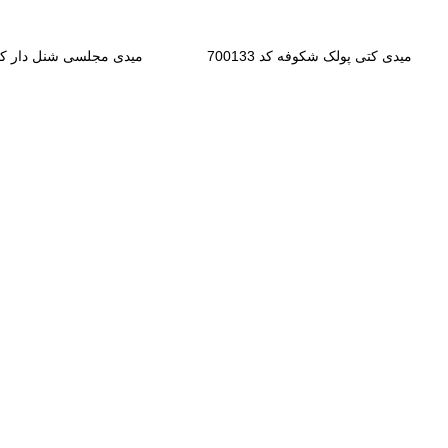
میدی کتی پولک شکوفه کد 700133
میدی مجلسی شنل دار کد 00200
تولیدی لباس مجلسی آروما
ماکسی
صفحه اصلی
عروسکی
میدی
فروشگاه
درباره ما
ارتباط با ما
تمامی حقوق این سایت متعلق به فروشگاه آروما می باشد |
طراحی