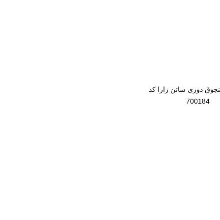
کسی منجوق
ی ساتن زارا
700184
وق دوزی ساتن زارا کد
700184