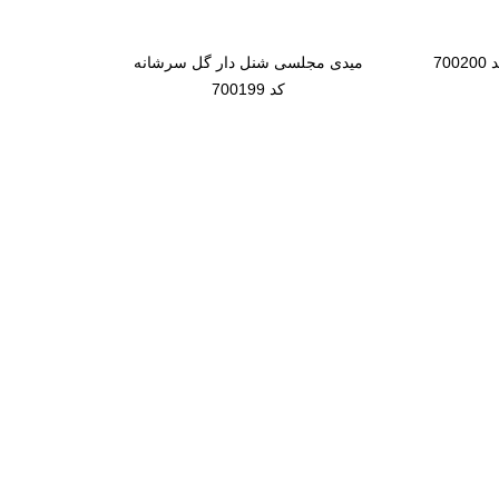
7
میدی مجلسی شنل دار گل سرشانه
کد 700199
اورال
سایزبزرگ
نیمتنه دامن مجلسی
 سایت
،
سئو
و پشتیبانی :
وبیفا