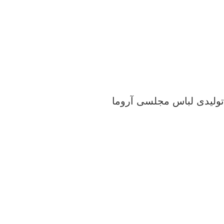
تولیدی لباس مجلسی آروما
اورال
سایزبزرگ
نیمتنه دامن مجلسی
ماکسی