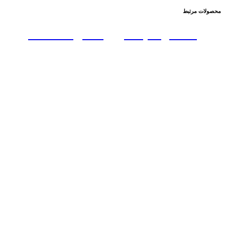
محصولات مرتبط
ماکسی ملیله دوزی ساتن : 700297