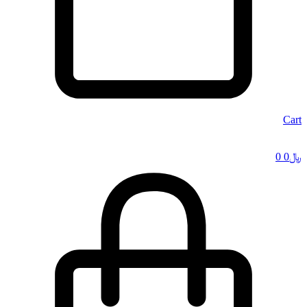
Cart
﷼
0
0