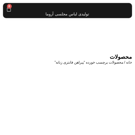
0
تولیدی لباس مجلسی آروما
محصولات
خانه
/ محصولات برچسب خورده “پیراهن فانتزی زنانه”
پیراهن
عروسکی