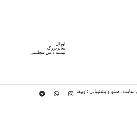
اورال
سایزبزرگ
نیمتنه دامن مجلسی
 سایت
،
سئو
و پشتیبانی :
وبیفا
تولیدی لباس مجلسی آروما