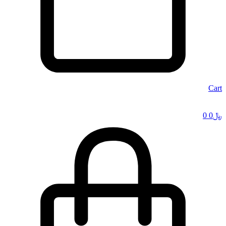
Cart
﷼
0
0