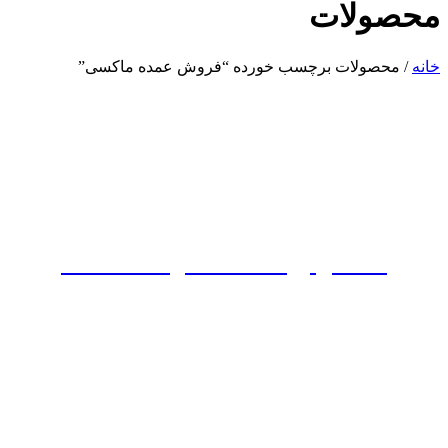
محصولات
خانه
/ محصولات برچسب خورده “فروش عمده ماکسی”
ماکسی پولک شاخه ای کد 700250