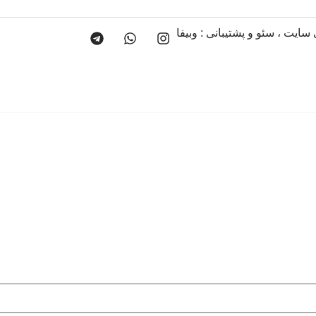
 سایت
،
سئو
و پشتیبانی :
وبیفا
تولیدی لباس مجلسی آروما