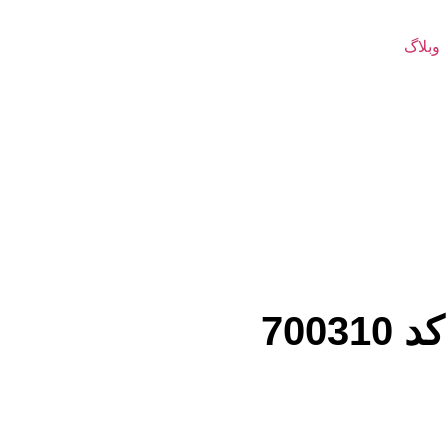
وبلاگ
700